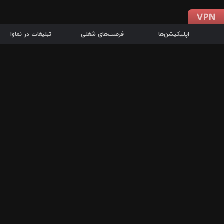
اپلیکیشن‌ها
فرصت‌های شغلی
تبلیغات در نماوا
دانلود اپلیکیشن
درباره نماوا
سرزمین شاتل در سایت نماوا امکان پخش آنلاین فیلم‌ها و سریال‌های 
سریال‌ها، جستجوی سریع مجموعه انتخابی، دانلود درون‌برنامه‌ای، ح
پرطرفدارترین فیلم‌ها و سریال‌ها از جمله قابلیت‌های نماوا، به‌روزتری
در سریع‌ترین زمان ممکن و تنها با چند کلیک، سریال‌ها و فیلم‌های مو