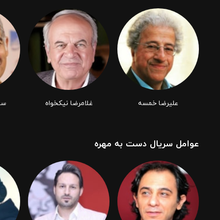
علیرضا خمسه
غلامرضا نیکخواه
سی
عوامل سریال دست به مهره