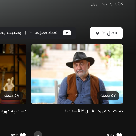
کارگردان
:
امید سهرابی
فصل ۳
تعداد فصل‌ها:
۳
|
وضعیت پخ
۵۷
دقیقه
۵۸
دقیقه
دست به مهره - فصل ۳ قسمت ۱
دست به مهره - فصل 
۹۴٪
۹۳٪