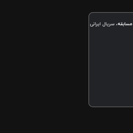
مسابقه
سریال ایرانی
ن‌انگیز به صورت اختصاصی از
نماوا
پخش می شود. این برنامه جذاب با محوریت
ولید شده است.