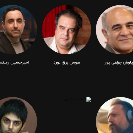
اوش چراغی ‌پور
هومن برق نورد
امیرحسین رستم