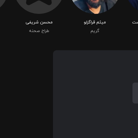
ست
میثم قراگزلو
محسن شریفی
گریم
طراح صحنه