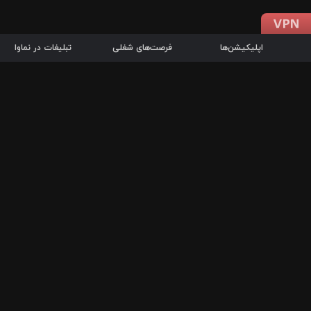
اپلیکیشن‌ها
فرصت‌های شغلی
تبلیغات در نماوا
دانلود اپلیکیشن
درباره نماوا
سرزمین شاتل در سایت نماوا امکان پخش آنلاین فیلم‌ها و سریال‌های 
سریال‌ها، جستجوی سریع مجموعه انتخابی، دانلود درون‌برنامه‌ای، ح
پرطرفدارترین فیلم‌ها و سریال‌ها از جمله قابلیت‌های نماوا، به‌روزتری
در سریع‌ترین زمان ممکن و تنها با چند کلیک، سریال‌ها و فیلم‌های مو