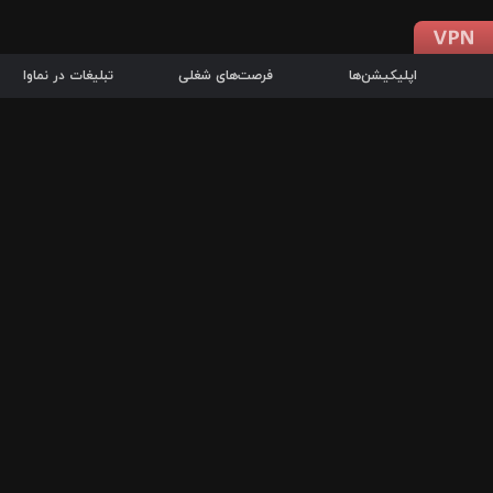
اپلیکیشن‌ها
فرصت‌های شغلی
تبلیغات در نماوا
دانلود اپلیکیشن
درباره نماوا
سرزمین شاتل در سایت نماوا امکان پخش آنلاین فیلم‌ها و سریال‌های 
سریال‌ها، جستجوی سریع مجموعه انتخابی، دانلود درون‌برنامه‌ای، ح
پرطرفدارترین فیلم‌ها و سریال‌ها از جمله قابلیت‌های نماوا، به‌روزتری
در سریع‌ترین زمان ممکن و تنها با چند کلیک، سریال‌ها و فیلم‌های مو