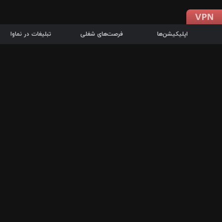
اپلیکیشن‌ها
فرصت‌های شغلی
تبلیغات در نماوا
دانلود اپلیکیشن
درباره نماوا
سرزمین شاتل در سایت نماوا امکان پخش آنلاین فیلم‌ها و سریال‌های 
سریال‌ها، جستجوی سریع مجموعه انتخابی، دانلود درون‌برنامه‌ای، ح
پرطرفدارترین فیلم‌ها و سریال‌ها از جمله قابلیت‌های نماوا، به‌روزتری
در سریع‌ترین زمان ممکن و تنها با چند کلیک، سریال‌ها و فیلم‌های مو