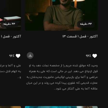
۴۴
دقیقه
۴۴
دقیقه
آکتور - فصل ۱ قسمت ‍۱۳
آکتور - فصل ۱ قسمت ‍۱۴
۹۶٪
۹۶٪
وحید که موفق شده مریم را از مخمصه نجات دهد به او
علی و آلما و مرت
قول ازدواج می دهد. این در حالی است که علی به همراه
به اتهام قتل دست
مرتضی و آلما برای بازبینی لوکیشن ماموریت جدیدشان به
و...
عمارت قدیمی که غفوری پیدا کرده می روند و در این میان
علاقه آلما به علی آشکار می شود...