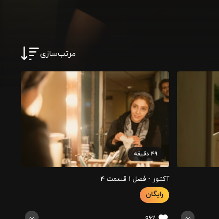
مرتب‌سازی
۴۹
دقیقه
آکتور - فصل ۱ قسمت ‍۴
رایگان
۹۶٪