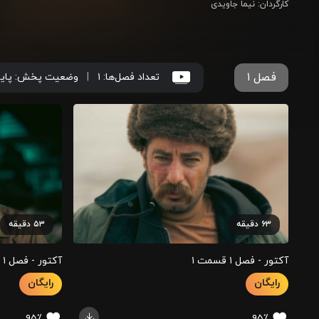
کارگردان
:
نیما جاویدی
فصل ۱
تعداد فصل‌ها:
۱
|
وضعیت پخش:
پای
۶۳
دقیقه
۵۳
دقیقه
آکتور - فصل ۱ قسمت ‍۱
آکتور - فصل ۱ قسمت ‍۲
رایگان
رایگان
۹۵٪
۹۵٪