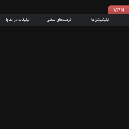
اپلیکیشن‌ها
فرصت‌های شغلی
تبلیغات در نماوا
دانلود اپلیکیشن
درباره نماوا
سرزمین شاتل در سایت نماوا امکان پخش آنلاین فیلم‌ها و سریال‌های 
سریال‌ها، جستجوی سریع مجموعه انتخابی، دانلود درون‌برنامه‌ای، ح
پرطرفدارترین فیلم‌ها و سریال‌ها از جمله قابلیت‌های نماوا، به‌روزتری
در سریع‌ترین زمان ممکن و تنها با چند کلیک، سریال‌ها و فیلم‌های مو