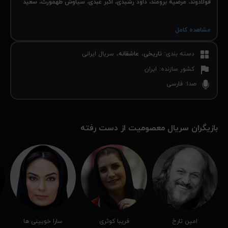
فولادوند، مرضیه برومند، داود رشیدی، اکبر عبدی، سیاوش طهمورث، سعید
نیکپور، خسرو شهراز، رضا کرم رضایی، انوشیروان ارجمند، مصطفی طاری
و
رضا رویگری
به نویسندگی و کارگردانی
داوود میرباقری
و تهیه کنندگی
محمد
مشاهده کامل
مسعود
محصول سال
۱۳۸۲
کشور
ایران
است. سریال معصومیت از دست
رفته را از نماوا دانلود و تماشا کنید.
دسته بندی
:
تاریخی
عاشقانه
سریال ایرانی
کشور سازنده
:
ایران
صدا
:
فارسی
بازیگران سریال معصومیت از دست رفته
امین تارخ
فریبا کوثری
سارا خویینی ها