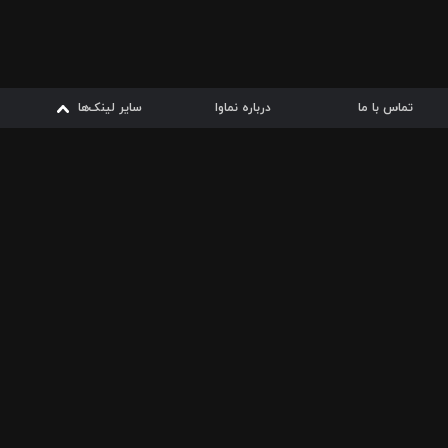
تماس با ما
درباره نماوا
سایر لینک‌ها
سایر لینک‌ها
نماوا مگ
قوانین
از
دریافت از
دریافت از
بیشتر
شرایط مصرف اینترنت
سیبچه
گوگل پلی
ارسال فیلمنامه
دانلودها
از
ا