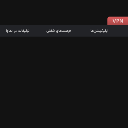
اپلیکیشن‌ها
فرصت‌های شغلی
تبلیغات در نماوا
دانلود اپلیکیشن
درباره نماوا
سرزمین شاتل در سایت نماوا امکان پخش آنلاین فیلم‌ها و سریال‌های 
سریال‌ها، جستجوی سریع مجموعه انتخابی، دانلود درون‌برنامه‌ای، ح
پرطرفدارترین فیلم‌ها و سریال‌ها از جمله قابلیت‌های نماوا، به‌روزتری
در سریع‌ترین زمان ممکن و تنها با چند کلیک، سریال‌ها و فیلم‌های مو