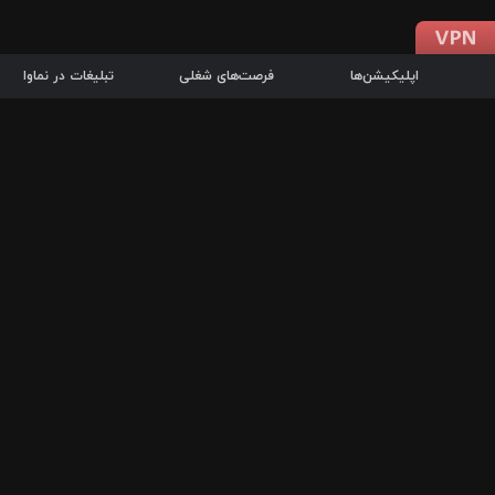
اپلیکیشن‌ها
فرصت‌های شغلی
تبلیغات در نماوا
دانلود اپلیکیشن
درباره نماوا
سرزمین شاتل در سایت نماوا امکان پخش آنلاین فیلم‌ها و سریال‌های 
سریال‌ها، جستجوی سریع مجموعه انتخابی، دانلود درون‌برنامه‌ای، ح
پرطرفدارترین فیلم‌ها و سریال‌ها از جمله قابلیت‌های نماوا، به‌روزتری
در سریع‌ترین زمان ممکن و تنها با چند کلیک، سریال‌ها و فیلم‌های مو