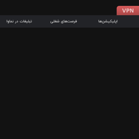
اپلیکیشن‌ها
فرصت‌های شغلی
تبلیغات در نماوا
دانلود اپلیکیشن
درباره نماوا
سرزمین شاتل در سایت نماوا امکان پخش آنلاین فیلم‌ها و سریال‌های 
سریال‌ها، جستجوی سریع مجموعه انتخابی، دانلود درون‌برنامه‌ای، ح
پرطرفدارترین فیلم‌ها و سریال‌ها از جمله قابلیت‌های نماوا، به‌روزتری
در سریع‌ترین زمان ممکن و تنها با چند کلیک، سریال‌ها و فیلم‌های مو