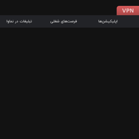
اپلیکیشن‌ها
فرصت‌های شغلی
تبلیغات در نماوا
دانلود اپلیکیشن
درباره نماوا
سرزمین شاتل در سایت نماوا امکان پخش آنلاین فیلم‌ها و سریال‌های 
سریال‌ها، جستجوی سریع مجموعه انتخابی، دانلود درون‌برنامه‌ای، ح
پرطرفدارترین فیلم‌ها و سریال‌ها از جمله قابلیت‌های نماوا، به‌روزتری
در سریع‌ترین زمان ممکن و تنها با چند کلیک، سریال‌ها و فیلم‌های مو