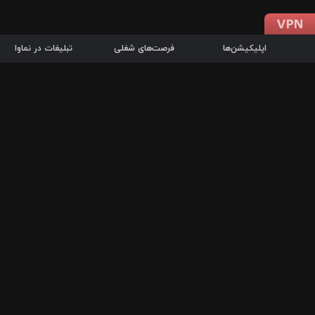
اپلیکیشن‌ها
فرصت‌های شغلی
تبلیغات در نماوا
دانلود اپلیکیشن
درباره نماوا
سرزمین شاتل در سایت نماوا امکان پخش آنلاین فیلم‌ها و سریال‌های 
سریال‌ها، جستجوی سریع مجموعه انتخابی، دانلود درون‌برنامه‌ای، ح
پرطرفدارترین فیلم‌ها و سریال‌ها از جمله قابلیت‌های نماوا، به‌روزتری
در سریع‌ترین زمان ممکن و تنها با چند کلیک، سریال‌ها و فیلم‌های مو