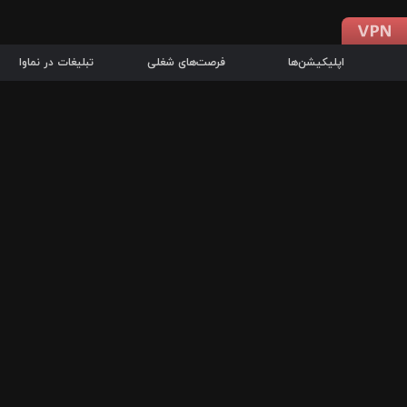
اپلیکیشن‌ها
فرصت‌های شغلی
تبلیغات در نماوا
دانلود اپلیکیشن
درباره نماوا
سرزمین شاتل در سایت نماوا امکان پخش آنلاین فیلم‌ها و سریال‌های 
سریال‌ها، جستجوی سریع مجموعه انتخابی، دانلود درون‌برنامه‌ای، ح
پرطرفدارترین فیلم‌ها و سریال‌ها از جمله قابلیت‌های نماوا، به‌روزتری
در سریع‌ترین زمان ممکن و تنها با چند کلیک، سریال‌ها و فیلم‌های مو