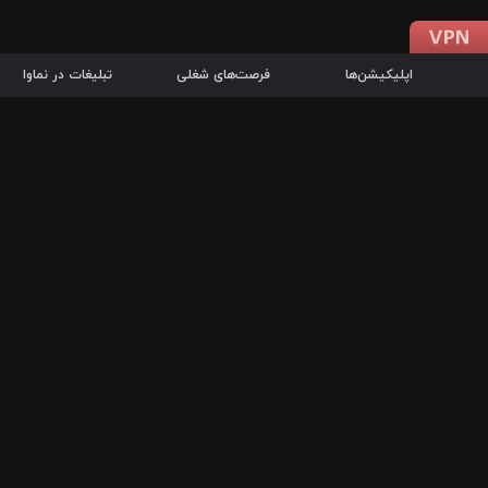
اپلیکیشن‌ها
فرصت‌های شغلی
تبلیغات در نماوا
دانلود اپلیکیشن
درباره نماوا
سرزمین شاتل در سایت نماوا امکان پخش آنلاین فیلم‌ها و سریال‌های 
سریال‌ها، جستجوی سریع مجموعه انتخابی، دانلود درون‌برنامه‌ای، ح
پرطرفدارترین فیلم‌ها و سریال‌ها از جمله قابلیت‌های نماوا، به‌روزتری
در سریع‌ترین زمان ممکن و تنها با چند کلیک، سریال‌ها و فیلم‌های مو