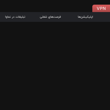
اپلیکیشن‌ها
فرصت‌های شغلی
تبلیغات در نماوا
دانلود اپلیکیشن
درباره نماوا
سرزمین شاتل در سایت نماوا امکان پخش آنلاین فیلم‌ها و سریال‌های 
سریال‌ها، جستجوی سریع مجموعه انتخابی، دانلود درون‌برنامه‌ای، ح
پرطرفدارترین فیلم‌ها و سریال‌ها از جمله قابلیت‌های نماوا، به‌روزتری
در سریع‌ترین زمان ممکن و تنها با چند کلیک، سریال‌ها و فیلم‌های مو