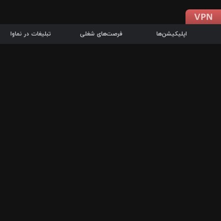
اپلیکیشن‌ها
فرصت‌های شغلی
تبلیغات در نماوا
دانلود اپلیکیشن
درباره نماوا
سرزمین شاتل در سایت نماوا امکان پخش آنلاین فیلم‌ها و سریال‌های 
سریال‌ها، جستجوی سریع مجموعه انتخابی، دانلود درون‌برنامه‌ای، ح
پرطرفدارترین فیلم‌ها و سریال‌ها از جمله قابلیت‌های نماوا، به‌روزتری
در سریع‌ترین زمان ممکن و تنها با چند کلیک، سریال‌ها و فیلم‌های مو