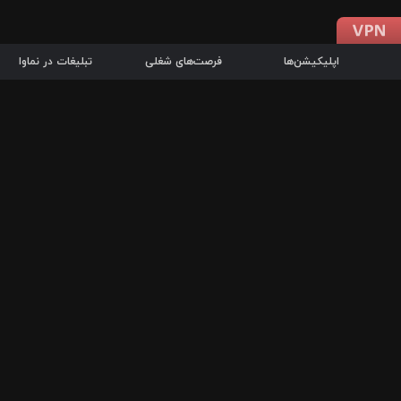
اپلیکیشن‌ها
فرصت‌های شغلی
تبلیغات در نماوا
دانلود اپلیکیشن
درباره نماوا
سرزمین شاتل در سایت نماوا امکان پخش آنلاین فیلم‌ها و سریال‌های 
سریال‌ها، جستجوی سریع مجموعه انتخابی، دانلود درون‌برنامه‌ای، ح
پرطرفدارترین فیلم‌ها و سریال‌ها از جمله قابلیت‌های نماوا، به‌روزتری
در سریع‌ترین زمان ممکن و تنها با چند کلیک، سریال‌ها و فیلم‌های مو