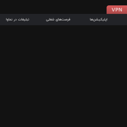
اپلیکیشن‌ها
فرصت‌های شغلی
تبلیغات در نماوا
دانلود اپلیکیشن
درباره نماوا
سرزمین شاتل در سایت نماوا امکان پخش آنلاین فیلم‌ها و سریال‌های 
سریال‌ها، جستجوی سریع مجموعه انتخابی، دانلود درون‌برنامه‌ای، ح
پرطرفدارترین فیلم‌ها و سریال‌ها از جمله قابلیت‌های نماوا، به‌روزتری
در سریع‌ترین زمان ممکن و تنها با چند کلیک، سریال‌ها و فیلم‌های مو