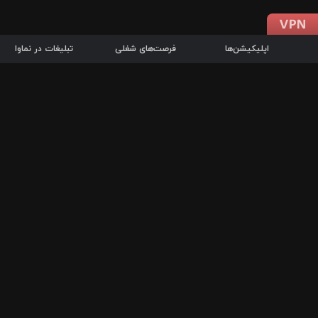
اپلیکیشن‌ها
فرصت‌های شغلی
تبلیغات در نماوا
دانلود اپلیکیشن
درباره نماوا
سرزمین شاتل در سایت نماوا امکان پخش آنلاین فیلم‌ها و سریال‌های 
سریال‌ها، جستجوی سریع مجموعه انتخابی، دانلود درون‌برنامه‌ای، ح
پرطرفدارترین فیلم‌ها و سریال‌ها از جمله قابلیت‌های نماوا، به‌روزتری
در سریع‌ترین زمان ممکن و تنها با چند کلیک، سریال‌ها و فیلم‌های مو