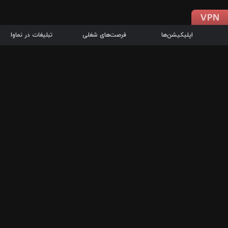
اپلیکیشن‌ها
فرصت‌های شغلی
تبلیغات در نماوا
دانلود اپلیکیشن
درباره نماوا
سرزمین شاتل در سایت نماوا امکان پخش آنلاین فیلم‌ها و سریال‌های 
سریال‌ها، جستجوی سریع مجموعه انتخابی، دانلود درون‌برنامه‌ای، ح
پرطرفدارترین فیلم‌ها و سریال‌ها از جمله قابلیت‌های نماوا، به‌روزتری
در سریع‌ترین زمان ممکن و تنها با چند کلیک، سریال‌ها و فیلم‌های مو