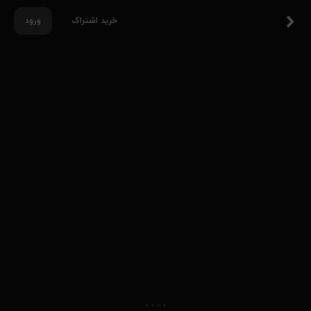
خرید اشتراک
ورود
بالش ها
۳+
۱ فصل
۱۳۹۶
۸۰٪
ورود و پخش