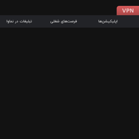
اپلیکیشن‌ها
فرصت‌های شغلی
تبلیغات در نماوا
دانلود اپلیکیشن
درباره نماوا
سرزمین شاتل در سایت نماوا امکان پخش آنلاین فیلم‌ها و سریال‌های 
سریال‌ها، جستجوی سریع مجموعه انتخابی، دانلود درون‌برنامه‌ای، ح
پرطرفدارترین فیلم‌ها و سریال‌ها از جمله قابلیت‌های نماوا، به‌روزتری
در سریع‌ترین زمان ممکن و تنها با چند کلیک، سریال‌ها و فیلم‌های مو