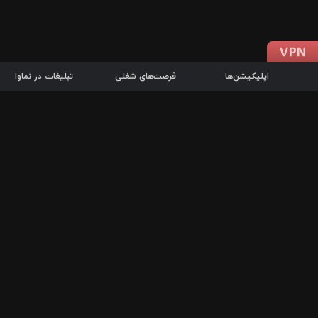
اپلیکیشن‌ها
فرصت‌های شغلی
تبلیغات در نماوا
دانلود اپلیکیشن
درباره نماوا
سرزمین شاتل در سایت نماوا امکان پخش آنلاین فیلم‌ها و سریال‌های 
سریال‌ها، جستجوی سریع مجموعه انتخابی، دانلود درون‌برنامه‌ای، ح
پرطرفدارترین فیلم‌ها و سریال‌ها از جمله قابلیت‌های نماوا، به‌روزتری
در سریع‌ترین زمان ممکن و تنها با چند کلیک، سریال‌ها و فیلم‌های مو