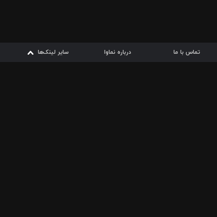
تماس با ما
درباره نماوا
سایر لینک‌ها
سایر لینک‌ها
نماوا مگ
قوانین
از
دریافت از
دریافت از
بیشتر
شرایط مصرف اینترنت
سیبچه
گوگل پلی
ارسال فیلمنامه
دانلودها
از
ا