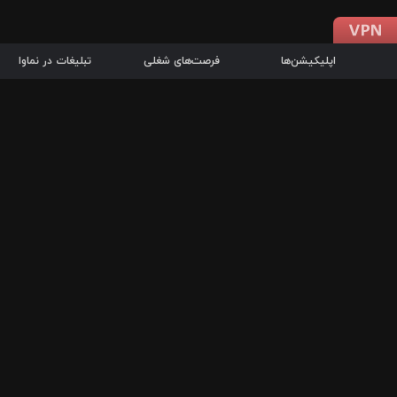
اپلیکیشن‌ها
فرصت‌های شغلی
تبلیغات در نماوا
دانلود اپلیکیشن
درباره نماوا
سرزمین شاتل در سایت نماوا امکان پخش آنلاین فیلم‌ها و سریال‌های 
سریال‌ها، جستجوی سریع مجموعه انتخابی، دانلود درون‌برنامه‌ای، ح
پرطرفدارترین فیلم‌ها و سریال‌ها از جمله قابلیت‌های نماوا، به‌روزتری
در سریع‌ترین زمان ممکن و تنها با چند کلیک، سریال‌ها و فیلم‌های مو