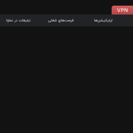
اپلیکیشن‌ها
فرصت‌های شغلی
تبلیغات در نماوا
دانلود اپلیکیشن
درباره نماوا
سرزمین شاتل در سایت نماوا امکان پخش آنلاین فیلم‌ها و سریال‌های 
سریال‌ها، جستجوی سریع مجموعه انتخابی، دانلود درون‌برنامه‌ای، ح
پرطرفدارترین فیلم‌ها و سریال‌ها از جمله قابلیت‌های نماوا، به‌روزتری
در سریع‌ترین زمان ممکن و تنها با چند کلیک، سریال‌ها و فیلم‌های مو