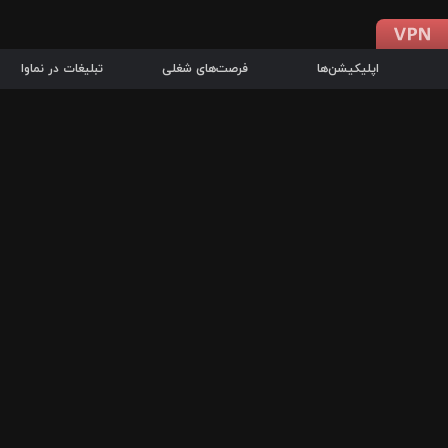
اپلیکیشن‌ها
فرصت‌های شغلی
تبلیغات در نماوا
دانلود اپلیکیشن
درباره نماوا
سرزمین شاتل در سایت نماوا امکان پخش آنلاین فیلم‌ها و سریال‌های 
سریال‌ها، جستجوی سریع مجموعه انتخابی، دانلود درون‌برنامه‌ای، ح
پرطرفدارترین فیلم‌ها و سریال‌ها از جمله قابلیت‌های نماوا، به‌روزتری
در سریع‌ترین زمان ممکن و تنها با چند کلیک، سریال‌ها و فیلم‌های مو