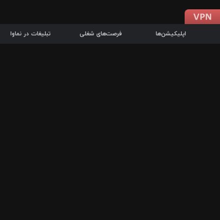
اپلیکیشن‌ها
فرصت‌های شغلی
تبلیغات در نماوا
دانلود اپلیکیشن
درباره نماوا
سرزمین شاتل در سایت نماوا امکان پخش آنلاین فیلم‌ها و سریال‌های 
سریال‌ها، جستجوی سریع مجموعه انتخابی، دانلود درون‌برنامه‌ای، ح
پرطرفدارترین فیلم‌ها و سریال‌ها از جمله قابلیت‌های نماوا، به‌روزتری
در سریع‌ترین زمان ممکن و تنها با چند کلیک، سریال‌ها و فیلم‌های مو