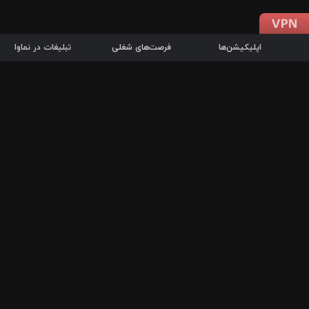
اپلیکیشن‌ها
فرصت‌های شغلی
تبلیغات در نماوا
دانلود اپلیکیشن
درباره نماوا
سرزمین شاتل در سایت نماوا امکان پخش آنلاین فیلم‌ها و سریال‌های 
سریال‌ها، جستجوی سریع مجموعه انتخابی، دانلود درون‌برنامه‌ای، ح
پرطرفدارترین فیلم‌ها و سریال‌ها از جمله قابلیت‌های نماوا، به‌روزتری
در سریع‌ترین زمان ممکن و تنها با چند کلیک، سریال‌ها و فیلم‌های مو