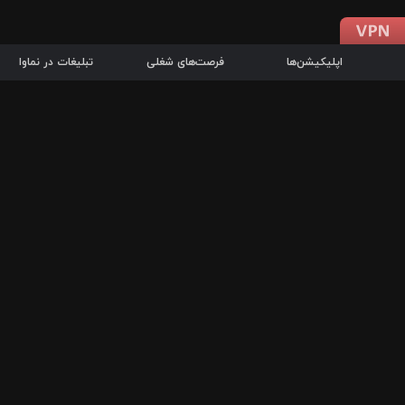
اپلیکیشن‌ها
فرصت‌های شغلی
تبلیغات در نماوا
دانلود اپلیکیشن
درباره نماوا
سرزمین شاتل در سایت نماوا امکان پخش آنلاین فیلم‌ها و سریال‌های 
سریال‌ها، جستجوی سریع مجموعه انتخابی، دانلود درون‌برنامه‌ای، ح
پرطرفدارترین فیلم‌ها و سریال‌ها از جمله قابلیت‌های نماوا، به‌روزتری
در سریع‌ترین زمان ممکن و تنها با چند کلیک، سریال‌ها و فیلم‌های مو