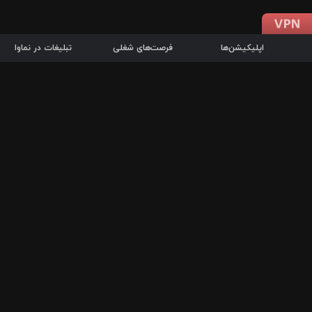
اپلیکیشن‌ها
فرصت‌های شغلی
تبلیغات در نماوا
دانلود اپلیکیشن
درباره نماوا
سرزمین شاتل در سایت نماوا امکان پخش آنلاین فیلم‌ها و سریال‌های 
سریال‌ها، جستجوی سریع مجموعه انتخابی، دانلود درون‌برنامه‌ای، ح
پرطرفدارترین فیلم‌ها و سریال‌ها از جمله قابلیت‌های نماوا، به‌روزتری
در سریع‌ترین زمان ممکن و تنها با چند کلیک، سریال‌ها و فیلم‌های مو