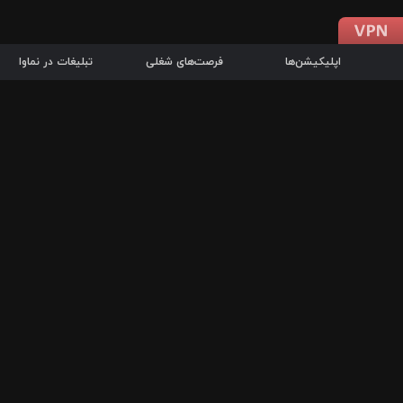
اپلیکیشن‌ها
فرصت‌های شغلی
تبلیغات در نماوا
دانلود اپلیکیشن
درباره نماوا
سرزمین شاتل در سایت نماوا امکان پخش آنلاین فیلم‌ها و سریال‌های 
سریال‌ها، جستجوی سریع مجموعه انتخابی، دانلود درون‌برنامه‌ای، ح
پرطرفدارترین فیلم‌ها و سریال‌ها از جمله قابلیت‌های نماوا، به‌روزتری
در سریع‌ترین زمان ممکن و تنها با چند کلیک، سریال‌ها و فیلم‌های مو