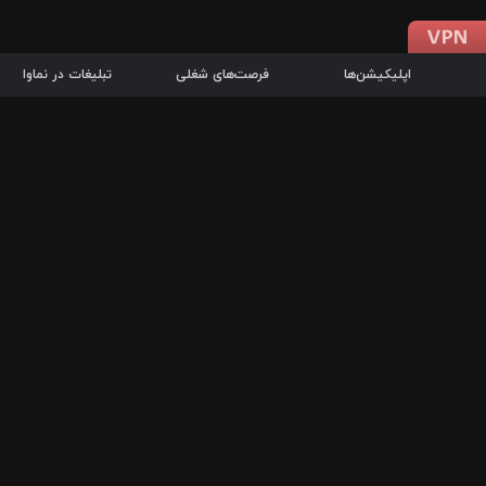
اپلیکیشن‌ها
فرصت‌های شغلی
تبلیغات در نماوا
دانلود اپلیکیشن
درباره نماوا
سرزمین شاتل در سایت نماوا امکان پخش آنلاین فیلم‌ها و سریال‌های 
سریال‌ها، جستجوی سریع مجموعه انتخابی، دانلود درون‌برنامه‌ای، ح
پرطرفدارترین فیلم‌ها و سریال‌ها از جمله قابلیت‌های نماوا، به‌روزتری
در سریع‌ترین زمان ممکن و تنها با چند کلیک، سریال‌ها و فیلم‌های مو