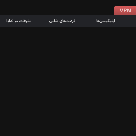
اپلیکیشن‌ها
فرصت‌های شغلی
تبلیغات در نماوا
دانلود اپلیکیشن
درباره نماوا
سرزمین شاتل در سایت نماوا امکان پخش آنلاین فیلم‌ها و سریال‌های 
سریال‌ها، جستجوی سریع مجموعه انتخابی، دانلود درون‌برنامه‌ای، ح
پرطرفدارترین فیلم‌ها و سریال‌ها از جمله قابلیت‌های نماوا، به‌روزتری
در سریع‌ترین زمان ممکن و تنها با چند کلیک، سریال‌ها و فیلم‌های مو