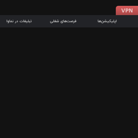
اپلیکیشن‌ها
فرصت‌های شغلی
تبلیغات در نماوا
دانلود اپلیکیشن
درباره نماوا
سرزمین شاتل در سایت نماوا امکان پخش آنلاین فیلم‌ها و سریال‌های 
سریال‌ها، جستجوی سریع مجموعه انتخابی، دانلود درون‌برنامه‌ای، ح
پرطرفدارترین فیلم‌ها و سریال‌ها از جمله قابلیت‌های نماوا، به‌روزتری
در سریع‌ترین زمان ممکن و تنها با چند کلیک، سریال‌ها و فیلم‌های مو