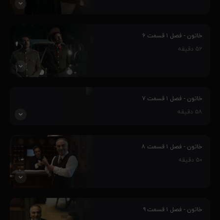
مردم ایران در مقابل اشغال گران شجاعانه ایستادند. خاتون هم که دلش
برای ایران می‌تپید، نمی‌توانست با وجود عزادار بودن در سکوت بنشیند و
خاتون - فصل ۱ قسمت ۶
نگاه کند…
۵۲
دقیقه
۹۶٪
شیرزاد به دستور نیروهای ارتش سرخ، خاتون را در زندان نگه داشته است.
اما رجب‌اف اصرار دارد که خاتون باید به زندان متفقین تحویل داده شود،
خاتون - فصل ۱ قسمت ۷
مگر…
۵۸
دقیقه
۹۶٪
شیرزاد به دنبال خاتون و خاتون در پی آزادی و هر دو گیج و گم، همانند
لهستانی‌هایی که هنوز آرام نگرفته‌اند و باید مسیر دیگری را طی می‌کردند
خاتون - فصل ۱ قسمت ۸
…
۵۰
دقیقه
۹۶٪
خاتون از قزوین تا تهران راهی ندارد. اما ایران در اشغال، یعنی خطر در کمین
است …
خاتون - فصل ۱ قسمت ۹