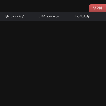
اپلیکیشن‌ها
فرصت‌های شغلی
تبلیغات در نماوا
دانلود اپلیکیشن
درباره نماوا
سرزمین شاتل در سایت نماوا امکان پخش آنلاین فیلم‌ها و سریال‌های 
سریال‌ها، جستجوی سریع مجموعه انتخابی، دانلود درون‌برنامه‌ای، ح
پرطرفدارترین فیلم‌ها و سریال‌ها از جمله قابلیت‌های نماوا، به‌روزتری
در سریع‌ترین زمان ممکن و تنها با چند کلیک، سریال‌ها و فیلم‌های مو