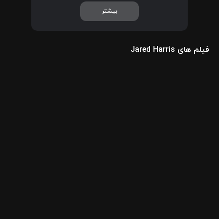
: بازی سایه ها، متفقین، ترور، تاج، چرنوبیل، محله
بیشتر
کارناوال، فرینج و برخی زنان را در کارنامه هنری خود دارد.
فیلم های Jared Harris