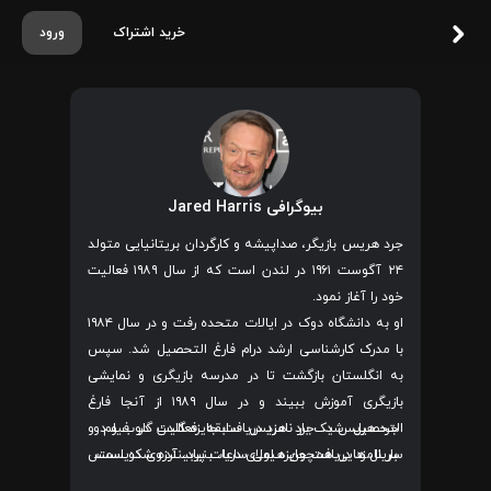
خرید اشتراک
ورود
بیوگرافی Jared Harris
جرد هریس بازیگر، صداپیشه و کارگردان بریتانیایی متولد
۲۴ آگوست ۱۹۶۱ در لندن است که از سال ۱۹۸۹ فعالیت
خود را آغاز نمود.
او به دانشگاه دوک در ایالات متحده رفت و در سال ۱۹۸۴
با مدرک کارشناسی ارشد درام فارغ التحصیل شد. سپس
به انگلستان بازگشت تا در مدرسه بازیگری و نمایشی
بازیگری آموزش ببیند و در سال ۱۹۸۹ از آنجا فارغ
جرد هریس یک بار نامزد دریافت جایزه گلدن گلوب و دو
التحصیل شد. جرد هریس سابقه فعالیت در فیلم و
سریال هایی همچون
هیولای دریا
بار نامزد دریافت جایزه امی ساعات پربیننده شده است.
، بنیاد، آرزوی کریسمس
آنجلا،
موربیوس
، آقای دیدز، رابرت بروس، شرلوک هولمز