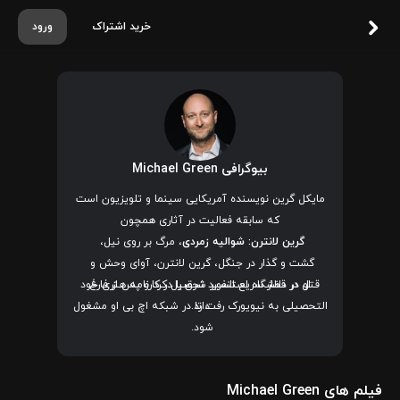
خرید اشتراک
ورود
بیوگرافی Michael Green
مایکل گرین نویسنده آمریکایی سینما و تلویزیون است
که سابقه فعالیت در آثاری همچون
گرین لانترن: شوالیه زمردی
، مرگ بر روی نیل،
گشت و گذار در جنگل
، گرین لانترن، آوای وحش و
قتل در قطار سریع‌ السیر شرق
او در دانشگاه استنفورد تحصیل کرد و پس از فارغ
را در کارنامه هنری خود
دارد.
التحصیلی به نیویورک رفت تا در شبکه اچ بی او مشغول
شود.
فیلم های Michael Green