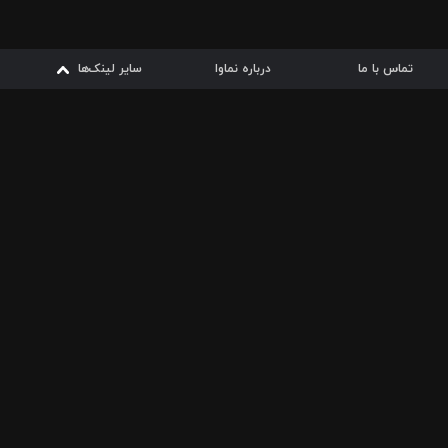
تماس با ما
درباره نماوا
سایر لینک‌ها
سایر لینک‌ها
نماوا مگ
قوانین
از
دریافت از
دریافت از
بیشتر
شرایط مصرف اینترنت
سیبچه
گوگل پلی
ارسال فیلمنامه
دانلودها
از
ا