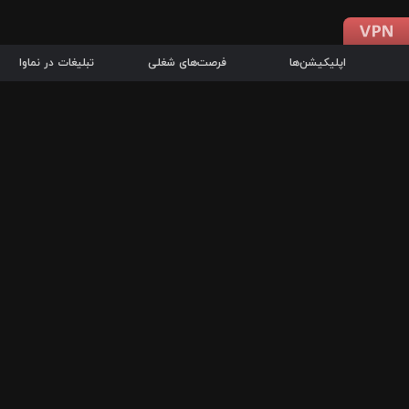
اپلیکیشن‌ها
فرصت‌های شغلی
تبلیغات در نماوا
دانلود اپلیکیشن
درباره نماوا
سرزمین شاتل در سایت نماوا امکان پخش آنلاین فیلم‌ها و سریال‌های 
سریال‌ها، جستجوی سریع مجموعه انتخابی، دانلود درون‌برنامه‌ای، ح
پرطرفدارترین فیلم‌ها و سریال‌ها از جمله قابلیت‌های نماوا، به‌روزتری
در سریع‌ترین زمان ممکن و تنها با چند کلیک، سریال‌ها و فیلم‌های مو