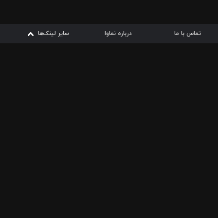
تماس با ما
درباره نماوا
سایر لینک‌ها
سایر لینک‌ها
نماوا مگ
قوانین
از
دریافت از
دریافت از
بیشتر
شرایط مصرف اینترنت
سیبچه
گوگل پلی
ارسال فیلمنامه
دانلودها
از
ا