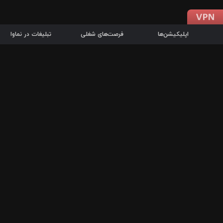
اپلیکیشن‌ها
فرصت‌های شغلی
تبلیغات در نماوا
دانلود اپلیکیشن
درباره نماوا
سرزمین شاتل در سایت نماوا امکان پخش آنلاین فیلم‌ها و سریال‌های 
سریال‌ها، جستجوی سریع مجموعه انتخابی، دانلود درون‌برنامه‌ای، ح
پرطرفدارترین فیلم‌ها و سریال‌ها از جمله قابلیت‌های نماوا، به‌روزتری
در سریع‌ترین زمان ممکن و تنها با چند کلیک، سریال‌ها و فیلم‌های مو