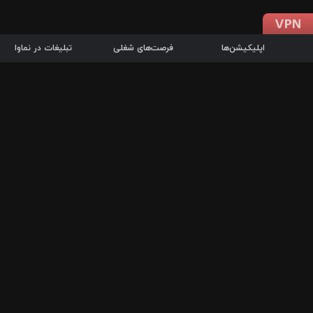
اپلیکیشن‌ها
فرصت‌های شغلی
تبلیغات در نماوا
دانلود اپلیکیشن
درباره نماوا
سرزمین شاتل در سایت نماوا امکان پخش آنلاین فیلم‌ها و سریال‌های 
سریال‌ها، جستجوی سریع مجموعه انتخابی، دانلود درون‌برنامه‌ای، ح
پرطرفدارترین فیلم‌ها و سریال‌ها از جمله قابلیت‌های نماوا، به‌روزتری
در سریع‌ترین زمان ممکن و تنها با چند کلیک، سریال‌ها و فیلم‌های مو