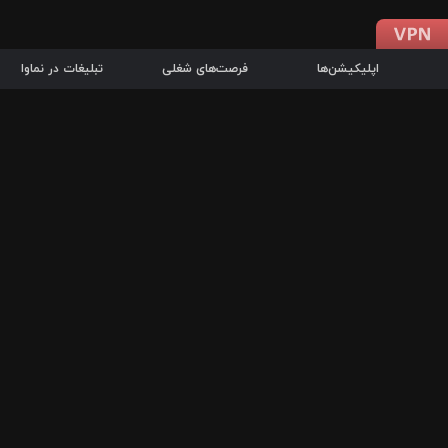
اپلیکیشن‌ها
فرصت‌های شغلی
تبلیغات در نماوا
دانلود اپلیکیشن
درباره نماوا
سرزمین شاتل در سایت نماوا امکان پخش آنلاین فیلم‌ها و سریال‌های 
سریال‌ها، جستجوی سریع مجموعه انتخابی، دانلود درون‌برنامه‌ای، ح
پرطرفدارترین فیلم‌ها و سریال‌ها از جمله قابلیت‌های نماوا، به‌روزتری
در سریع‌ترین زمان ممکن و تنها با چند کلیک، سریال‌ها و فیلم‌های مو