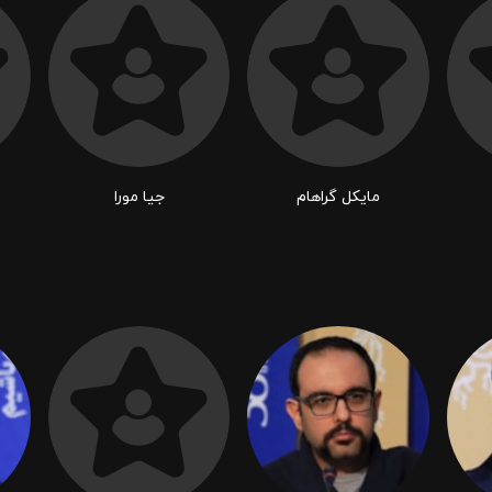
مایکل گراهام
جیا مورا