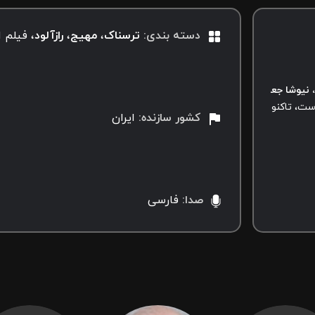
دسته بندی
:
ترسناک
مهیج
رازآلود
فیلم ا
وشا جعفریان، لیا اوگانیان، جرج مگوایر، الستر لیتام، مایکل گراهام، جیا
ست، تاکنون در جشنواره‌های متنوعی حضور یافته است که در این بین سی و
کشور سازنده
:
ایران
صدا
:
فارسی