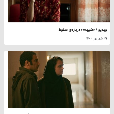
ویدیو / «شیهه»؛ درباره‌ی سقوط
31 شهریور 1402